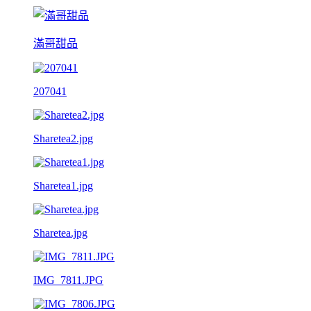
滿哥甜品
207041
Sharetea2.jpg
Sharetea1.jpg
Sharetea.jpg
IMG_7811.JPG